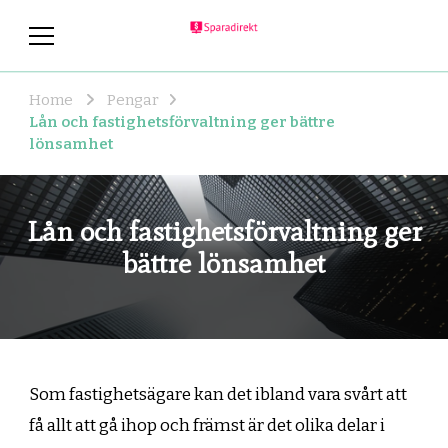
sparadirekt.se
sparadirekt.se – allt om pengar
och lån
Home
Pengar
Lån och fastighetsförvaltning ger bättre
lönsamhet
Lån och fastighetsförvaltning ger
bättre lönsamhet
Som fastighetsägare kan det ibland vara svårt att
få allt att gå ihop och främst är det olika delar i