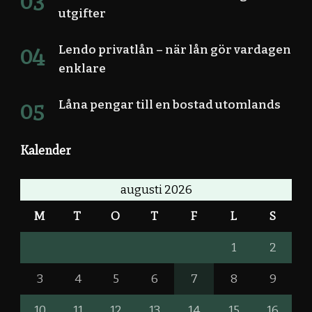
utgifter
Lendo privatlån – när lån gör vardagen
enklare
Låna pengar till en bostad utomlands
Kalender
augusti 2026
M
T
O
T
F
L
S
1
2
3
4
5
6
7
8
9
10
11
12
13
14
15
16