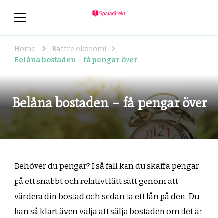
sparadirekt.se
sparadirekt.se – allt om pengar
och lån
Home
Bättre ekonomi
Belåna bostaden – få pengar över
Belåna bostaden – få pengar över
Behöver du pengar? I så fall kan du skaffa pengar
på ett snabbt och relativt lätt sätt genom att
värdera din bostad och sedan ta ett lån på den. Du
kan så klart även välja att sälja bostaden om det är